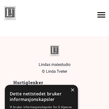
Lindas malestudio
© Linda Tveter
Hurtiglenker
×
Dette nettstedet bruker
Hjem
informasjonskapsler
Artikler
Vi bruker informasjonskapsler for å tilpasse