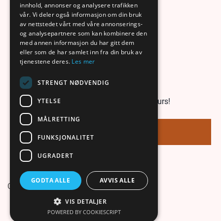
innhold, annonser og analysere trafikken
Om meg
vår. Vi deler også informasjon om din bruk
Kontakt
av nettstedet vårt med våre annonserings-
og analysepartnere som kan kombinere den
med annen informasjon du har gitt dem
eller som de har samlet inn fra din bruk av
tjenestene deres.
Les mer
Malekurs
STRENGT NØDVENDIG
YTELSE
Kom i gang med Lindas malekurs!
MÅLRETTING
Meld meg på
FUNKSJONALITET
Personvern
UGRADERT
GODTA ALLE
AVVIS ALLE
Cookies
VIS DETALJER
POWERED BY COOKIESCRIPT