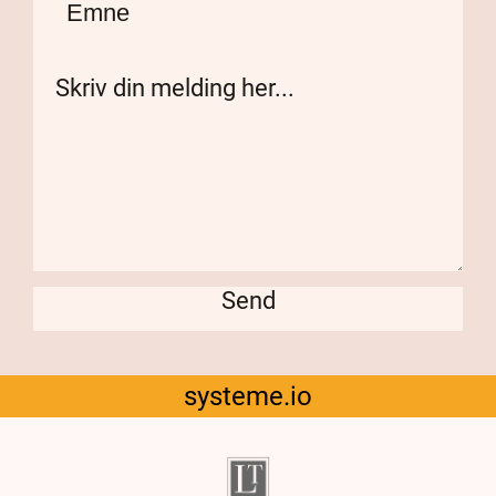
Send
systeme.io