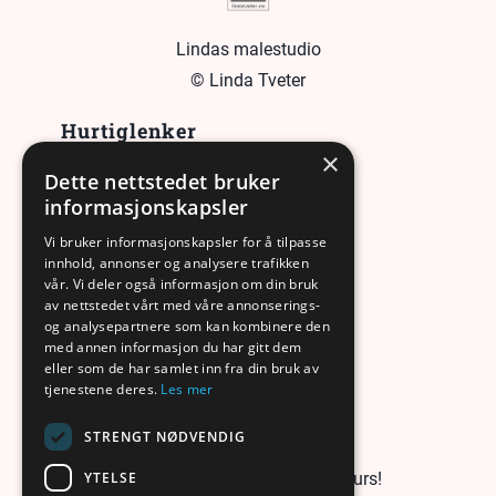
Lindas malestudio
© Linda Tveter
Hurtiglenker
×
Dette nettstedet bruker
Hjem
informasjonskapsler
Artikler
Vi bruker informasjonskapsler for å tilpasse
innhold, annonser og analysere trafikken
Om meg
vår. Vi deler også informasjon om din bruk
Kontakt
av nettstedet vårt med våre annonserings-
og analysepartnere som kan kombinere den
med annen informasjon du har gitt dem
eller som de har samlet inn fra din bruk av
tjenestene deres.
Les mer
Malekurs
STRENGT NØDVENDIG
YTELSE
Kom i gang med Lindas malekurs!