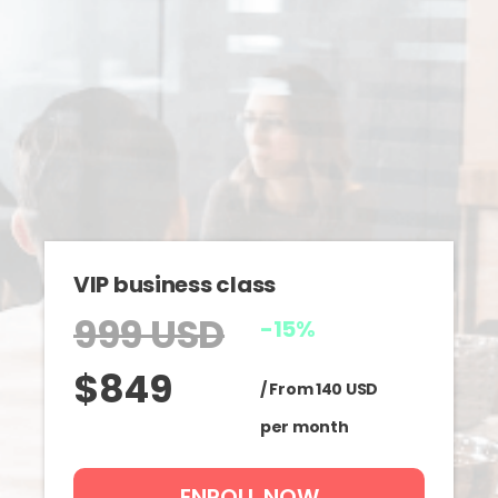
VIP business class
999 USD
-15%
$849
/ From 140 USD
per month
ENROLL NOW