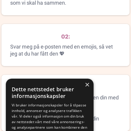
som vi skal ha sammen.
02:
Svar meg på e-posten med en emojis, så vet
jeg at du har fått den 💖
×
03:
Dette nettstedet bruker
informasjonskapsler
Legg KREATIV AFTEN inn i kalenderen din med
det samme så du ikke glemmer det.
Vi bruker informasjonskapsler for å tilpasse
innhold, annonser og analysere trafikken
vår. Vi deler også informasjon om din bruk
📅 Trykk her og legg til i kalenderen din
av nettstedet vårt med våre annonserings-
og analysepartnere som kan kombinere den