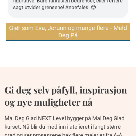
figurative. Bare fantasien begrenser, eller rettere
sagt utvider grensene! Anbefales! 😊
Gjør som Eva, Jorunn og mange flere - Meld
Deg På
Gi deg selv påfyll, inspirasjon
og nye muligheter nå
Mal Deg Glad NEXT Level bygger på Mal Deg Glad
kurset. Nå blir du med inn i atelieret i langt større
grad og ser prosessene bak flere malerier fra A-Å.