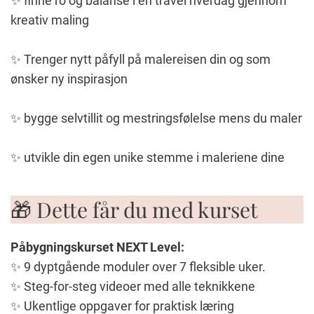
✨ finne ro og balanse i en travel hverdag gjennom
kreativ maling
✨ Trenger nytt påfyll på malereisen din og som
ønsker ny inspirasjon
✨ bygge selvtillit og mestringsfølelse mens du maler
✨ utvikle din egen unike stemme i maleriene dine
🎁 Dette får du med kurset
Påbygningskurset NEXT Level:
✨ 9 dyptgående moduler over 7 fleksible uker.
✨ Steg-for-steg videoer med alle teknikkene
✨ Ukentlige oppgaver for praktisk læring