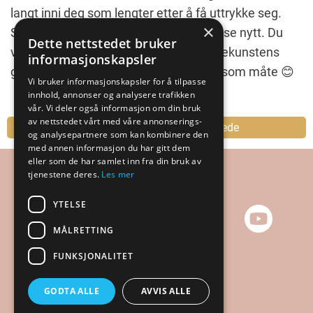
langt inni deg som lengter etter å få uttrykke seg.
×
Som både ønsker og håper å lære masse nytt. Du
Dette nettstedet bruker
vet at du har det godt når du lærer malekunstens
informasjonskapsler
gleder på en behagelig, lett og oppfinnsom måte 😊
Vi bruker informasjonskapsler for å tilpasse
innhold, annonser og analysere trafikken
vår. Vi deler også informasjon om din bruk
av nettstedet vårt med våre annonserings-
La oss sammen skape maleglede
og analysepartnere som kan kombinere den
med annen informasjon du har gitt dem
eller som de har samlet inn fra din bruk av
tjenestene deres.
Les mer
YTELSE
MÅLRETTING
FUNKSJONALITET
Personvern
Kjøpsvilkår
GODTA ALLE
AVVIS ALLE