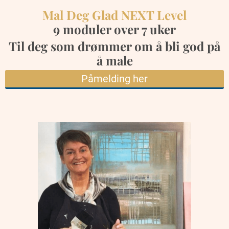
Mal Deg Glad NEXT Level
9 moduler over 7 uker
Til deg som drømmer om å bli god på
å male
Påmelding her