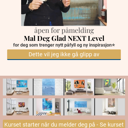
åpen for påmelding
Mal Deg Glad NEXT Level
for deg som trenger nytt påfyll og ny inspirasjon⭐️
Dette vil jeg ikke gå glipp av
Kurset starter når du melder deg på - Se kurset