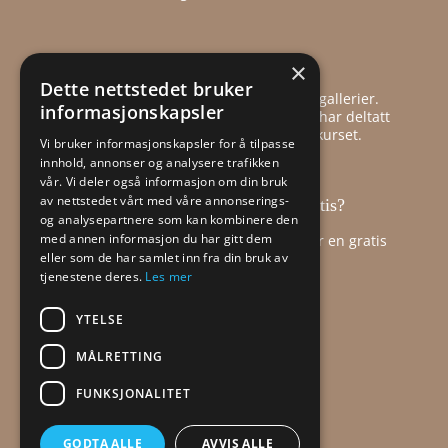
Hvorfor ha tillit til meg?
×
Dette nettstedet bruker
Har hatt flere separatutstillinger ved gallerier.
informasjonskapsler
Mange gode kundeomtaler fra de som har deltatt
på mitt hovedkurs: Mal Deg Glad -kurset.
Vi bruker informasjonskapsler for å tilpasse
innhold, annonser og analysere trafikken
vår. Vi deler også informasjon om din bruk
av nettstedet vårt med våre annonserings-
Hvorfor er dette lynkurset gratis?
og analysepartnere som kan kombinere den
med annen informasjon du har gitt dem
Jeg ønsker å inspirere deg slik at du får en gratis
eller som de har samlet inn fra din bruk av
smakebit.
tjenestene deres.
Les mer
YTELSE
MÅLRETTING
FUNKSJONALITET
GODTA ALLE
AVVIS ALLE