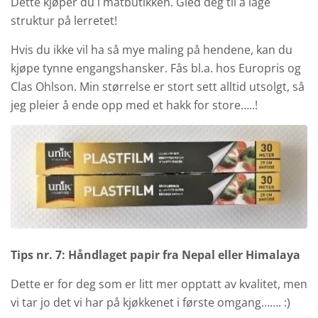
Dette kjøper du i matbutikken. Gled deg til å lage
struktur på lerretet!
Hvis du ikke vil ha så mye maling på hendene, kan du
kjøpe tynne engangshansker. Fås bl.a. hos Europris og
Clas Ohlson. Min størrelse er stort sett alltid utsolgt, så
jeg pleier å ende opp med et hakk for store…..!
Tips nr. 7: Håndlaget papir fra Nepal eller Himalaya
Dette er for deg som er litt mer opptatt av kvalitet, men
vi tar jo det vi har på kjøkkenet i første omgang……. :)