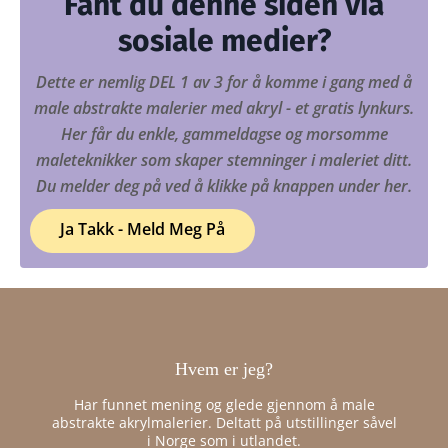
Fant du denne siden via
sosiale medier?
Dette er nemlig DEL 1 av 3 for å komme i gang med å
male abstrakte malerier med akryl - et gratis lynkurs.
Her får du enkle, gammeldagse og morsomme
maleteknikker som skaper stemninger i maleriet ditt.
Du melder deg på ved å klikke på knappen under her.
Ja Takk - Meld Meg På
Hvem er jeg?
Har funnet mening og glede gjennom å male
abstrakte akrylmalerier. Deltatt på utstillinger såvel
i Norge som i utlandet.