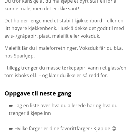
Du tror kanskje at du må kjøpe et dyrt staffeli for å
kunne male, men det er ikke sant!
Det holder lenge med et stabilt kjøkkenbord – eller en
litt høyere kjøkkenbenk. Husk å dekke det godt til med
avis- /gråpapir, plast, malefilt eller voksduk.
Malefilt får du i maleforretninger. Voksduk får du bl.a.
hos Sparkjøp.
I tillegg trenger du masse tørkepapir, vann i et glass/en
tom isboks el.l. – og klær du ikke er så redd for.
Oppgave til neste gang
➡️ Lag en liste over hva du allerede har og hva du
trenger å kjøpe inn
➡️ Hvilke farger er dine favorittfarger? Kjøp de 😊