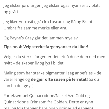
Jeg elsker jordfarger. Jeg elsker også nyanser av blått
og grått.
Jeg liker Antrasit (grå) fra Lascaux og Rå og Brent
Umbra fra samme merke eller Ara.
Og Payne´s Grey går det jammen mye av!
Tips nr. 4: Velg sterke fargenyanser du liker!
Velger du sterke farger, er det lett å duse dem ned med
hvitt – de skaper liv og lys i bildet.
Maling som har sterke pigmenter i seg anbefales – de
varer lenge og
de gjør ofte susen på lerretet!
Så du
kan ha det gøy :)
For eksempel Quinacridone/Nickel Azo Gold og
Quinacridone Crimsom fra Golden. Dette er tynn
maling (du trenger bare noen dråper ad gangen).