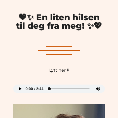
💖✨ En liten hilsen
til deg fra meg! ✨💖
Lytt her ⬇️