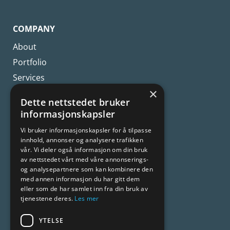
COMPANY
About
Portfolio
Services
×
Team Members
Dette nettstedet bruker
informasjonskapsler
Vi bruker informasjonskapsler for å tilpasse
QUIK LINKS
innhold, annonser og analysere trafikken
FAQ
vår. Vi deler også informasjon om din bruk
av nettstedet vårt med våre annonserings-
Blog
og analysepartnere som kan kombinere den
Terms
med annen informasjon du har gitt dem
eller som de har samlet inn fra din bruk av
Privacy Policy
tjenestene deres.
Les mer
YTELSE