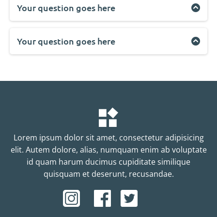
enim ab voluptate id quam harum ducimus
Your question goes here
cupiditate similique quisquam et deserunt,
Lorem ipsum dolor sit amet, consectetur
recusandae.
adipisicing elit. Autem dolore, alias, numquam
enim ab voluptate id quam harum ducimus
Your question goes here
cupiditate similique quisquam et deserunt,
Lorem ipsum dolor sit amet, consectetur
recusandae.
adipisicing elit. Autem dolore, alias, numquam
enim ab voluptate id quam harum ducimus
cupiditate similique quisquam et deserunt,
recusandae.
Lorem ipsum dolor sit amet, consectetur adipisicing
elit. Autem dolore, alias, numquam enim ab voluptate
id quam harum ducimus cupiditate similique
quisquam et deserunt, recusandae.