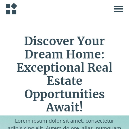
Discover Your
Dream Home:
Exceptional Real
Estate
Opportunities
Await!
Lorem ipsum dolor sit amet, consectetur
adipisicing elit. Autem dolore, alias, numquam