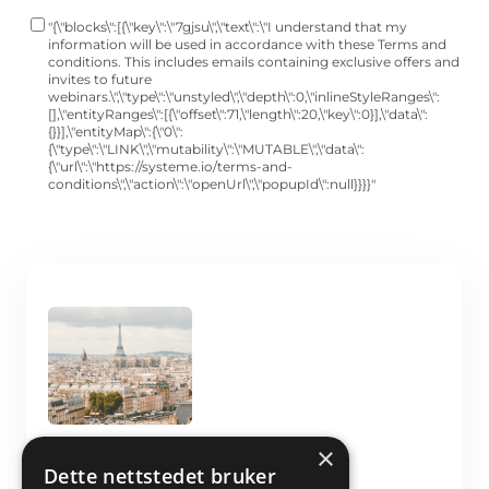
"{\"blocks\":[{\"key\":\"7gjsu\",\"text\":\"I understand that my
information will be used in accordance with these Terms and
conditions. This includes emails containing exclusive offers and
invites to future
webinars.\",\"type\":\"unstyled\",\"depth\":0,\"inlineStyleRanges\":
[],\"entityRanges\":[{\"offset\":71,\"length\":20,\"key\":0}],\"data\":
{}}],\"entityMap\":{\"0\":
{\"type\":\"LINK\",\"mutability\":\"MUTABLE\",\"data\":
{\"url\":\"https://systeme.io/terms-and-
conditions\",\"action\":\"openUrl\",\"popupId\":null}}}}"
×
Your trip
Dette nettstedet bruker