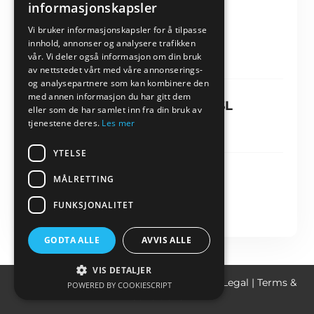
informasjonskapsler
Ten days in London, UK
Vi bruker informasjonskapsler for å tilpasse
4.88
(455 reviews)
innhold, annonser og analysere trafikken
vår. Vi deler også informasjon om din bruk
av nettstedet vårt med våre annonserings-
og analysepartnere som kan kombinere den
med annen informasjon du har gitt dem
Your payment is secured by
SSL
eller som de har samlet inn fra din bruk av
tjenestene deres.
Les mer
protocol
YTELSE
MÅLRETTING
Price details
FUNKSJONALITET
GODTA ALLE
AVVIS ALLE
VIS DETALJER
Created with
systeme.io
|
Privacy policy
|
Legal
|
Terms &
POWERED BY COOKIESCRIPT
Conditions