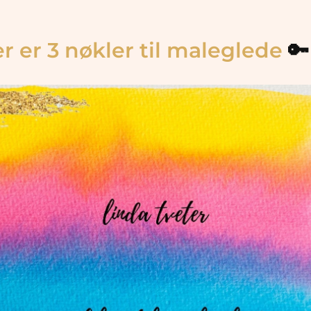
r er 3 nøkler til maleglede
🔑