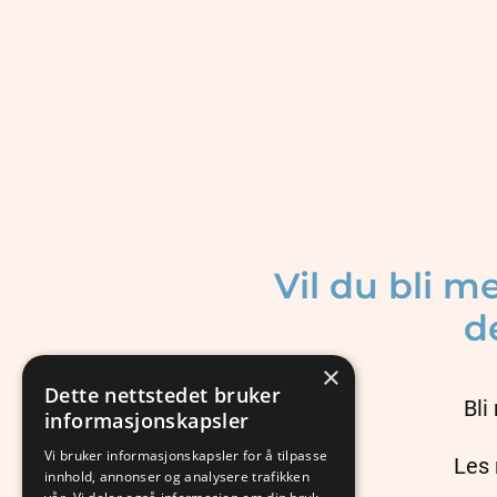
Vil du bli m
d
×
Dette nettstedet bruker
Bli
informasjonskapsler
Vi bruker informasjonskapsler for å tilpasse
Les 
innhold, annonser og analysere trafikken