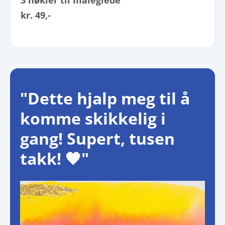
3 nøkler til maleglede
kr. 49,-
"Dette hjalp meg til å
komme skikkelig i
gang! Supert, tusen
takk! 🧡"