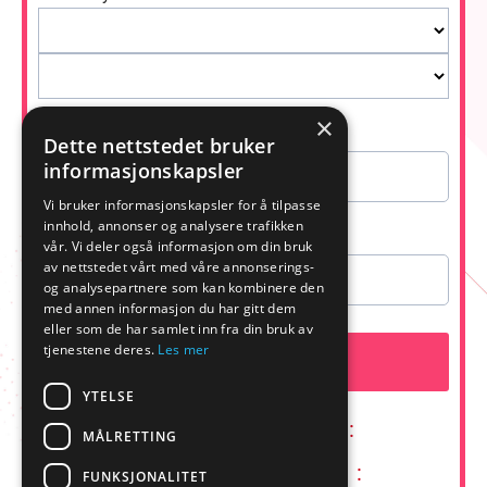
×
Your name
Dette nettstedet bruker
informasjonskapsler
Vi bruker informasjonskapsler for å tilpasse
innhold, annonser og analysere trafikken
Your email address
vår. Vi deler også informasjon om din bruk
av nettstedet vårt med våre annonserings-
og analysepartnere som kan kombinere den
med annen informasjon du har gitt dem
eller som de har samlet inn fra din bruk av
tjenestene deres.
Les mer
SAVE MY SEAT
YTELSE
00
:
MÅLRETTING
COMPONENTS.TIMER.HOURS
00
:
FUNKSJONALITET