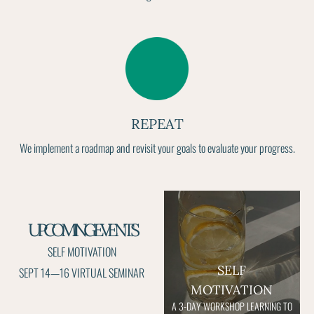
REPEAT
We implement a roadmap and revisit your goals to evaluate your progress.
UPCOMING EVENTS
SELF MOTIVATION
SELF
SEPT 14—16 VIRTUAL SEMINAR
MOTIVATION
A 3-DAY WORKSHOP LEARNING TO