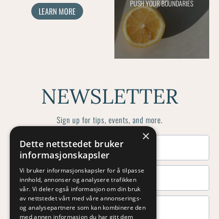
PUSH YOUR BOUNDARIES
LEARN MORE
NEWSLETTER
Sign up for tips, events, and more.
×
Dette nettstedet bruker
informasjonskapsler
Vi bruker informasjonskapsler for å tilpasse
innhold, annonser og analysere trafikken
vår. Vi deler også informasjon om din bruk
av nettstedet vårt med våre annonserings-
og analysepartnere som kan kombinere den
med annen informasjon du har gitt dem